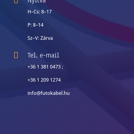

Nyitva
H–Cs: 8–17
P: 8–14
Sz–V: Zárva

Tel, e-mail
+36 1 381 0473 ;
+36 1 209 1274
info@futokabel.hu