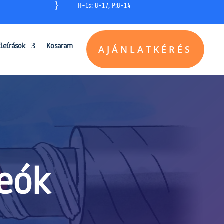
}
H-Cs: 8-17, P:8-14
kleírások
Kosaram
AJÁNLATKÉRÉS
eók