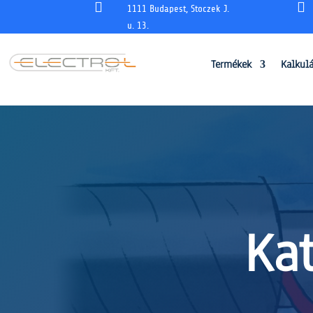


1111 Budapest, Stoczek J.
u. 13.
Termékek
Kalkul
Ka