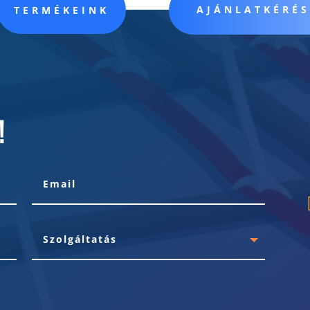
AJÁNLATKÉRÉ
TERMÉKEINK
!