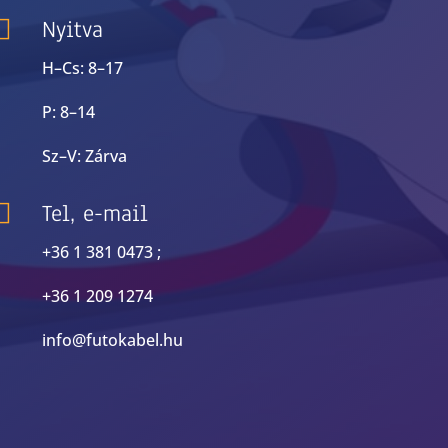

Nyitva
H–Cs: 8–17
P: 8–14
Sz–V: Zárva

Tel, e-mail
+36 1 381 0473 ;
+36 1 209 1274
info@futokabel.hu