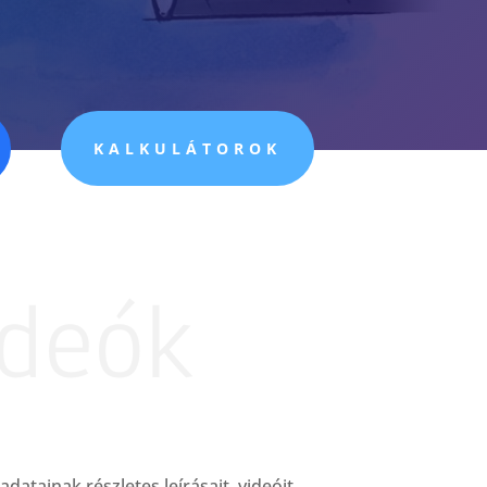
KALKULÁTOROK
ideók
tainak részletes leírásait, videóit.