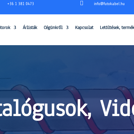

+36 1 381 0473
info@futokabel.hu
átorok
Árlisták
Cégünkről
Kapcsolat
Letöltések, termé
talógusok, Vid