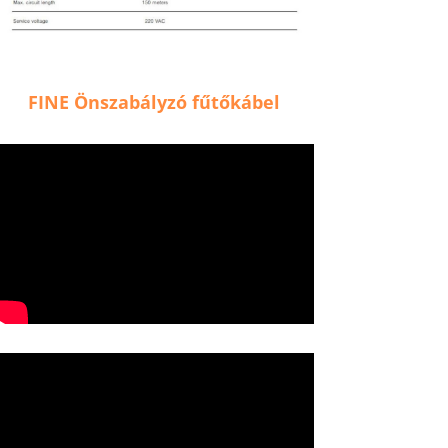
FINE Önszabályzó fűtőkábel