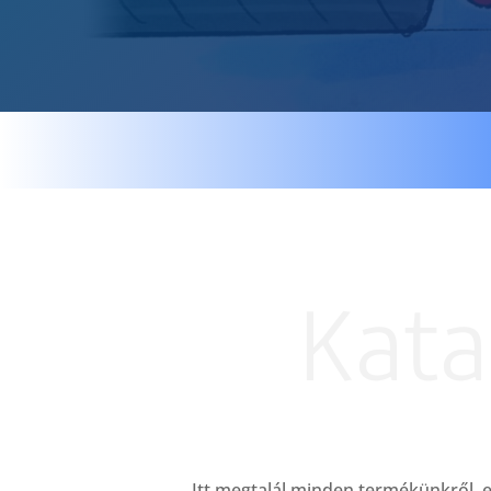
Kata
Itt megtalál minden termékünkről, e