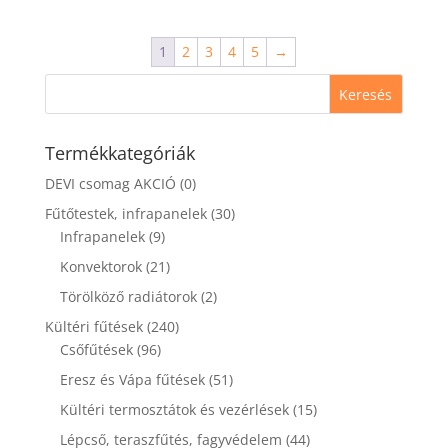
1
2
3
4
5
→
Termékkategóriák
DEVI csomag AKCIÓ
(0)
Fűtőtestek, infrapanelek
(30)
Infrapanelek
(9)
Konvektorok
(21)
Törölköző radiátorok
(2)
Kültéri fűtések
(240)
Csőfűtések
(96)
Eresz és Vápa fűtések
(51)
Kültéri termosztátok és vezérlések
(15)
Lépcső, teraszfűtés, fagyvédelem
(44)