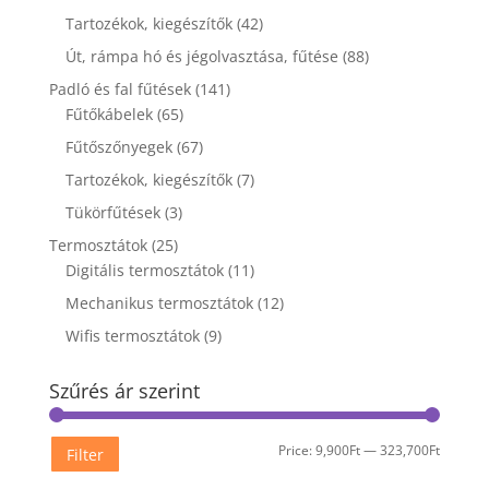
Tartozékok, kiegészítők
(42)
Út, rámpa hó és jégolvasztása, fűtése
(88)
Padló és fal fűtések
(141)
Fűtőkábelek
(65)
Fűtőszőnyegek
(67)
Tartozékok, kiegészítők
(7)
Tükörfűtések
(3)
Termosztátok
(25)
Digitális termosztátok
(11)
Mechanikus termosztátok
(12)
Wifis termosztátok
(9)
Szűrés ár szerint
Min
Max
Price:
9,900Ft
—
323,700Ft
Filter
price
price