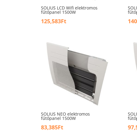
SOLIUS LCD Wifi elektromos
SOLI
fűtőpanel 1500W
fűt
125,583
Ft
140
SOLIUS NEO elektromos
SOL
fűtőpanel 1500W
fűt
83,385
Ft
97,