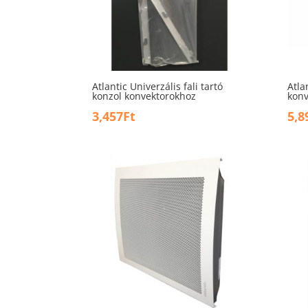
Atlantic Univerzális fali tartó
Atla
konzol konvektorokhoz
konv
3,457
Ft
5,8