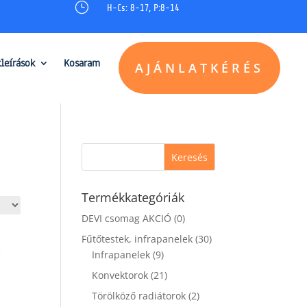
}
H-Cs: 8-17, P:8-14
kleírások
Kosaram
AJÁNLATKÉRÉS
Termékkategóriák
DEVI csomag AKCIÓ
(0)
Fűtőtestek, infrapanelek
(30)
Infrapanelek
(9)
Konvektorok
(21)
Törölköző radiátorok
(2)