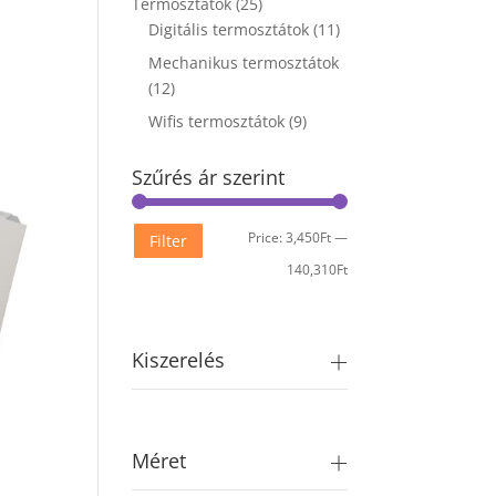
Termosztátok
(25)
Digitális termosztátok
(11)
Mechanikus termosztátok
(12)
Wifis termosztátok
(9)
Szűrés ár szerint
Min
Max
Price:
3,450Ft
—
Filter
price
price
140,310Ft
Kiszerelés
Méret