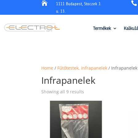


1111 Budapest, Stoczek J.
u. 13.
Termékek
Kalkul
Home
/
Fűtőtestek, infrapanelek
/ Infrapanelek
Infrapanelek
Showing all 9 results