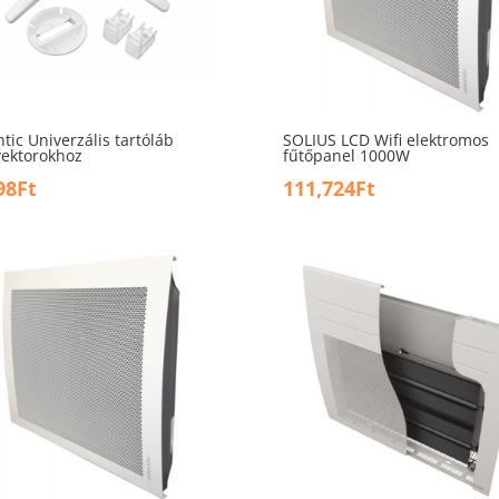
ntic Univerzális tartóláb
SOLIUS LCD Wifi elektromos
ektorokhoz
fűtőpanel 1000W
98
Ft
111,724
Ft