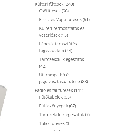
Kültéri fűtések
(240)
Csőfűtések
(96)
Eresz és Vápa fűtések
(51)
Kültéri termosztátok és
vezérlések
(15)
Lépcső, teraszfűtés,
fagyvédelem
(44)
Tartozékok, kiegészítők
(42)
Út, rámpa hó és
jégolvasztása, fűtése
(88)
Padló és fal fűtések
(141)
Fűtőkábelek
(65)
Fűtőszőnyegek
(67)
Tartozékok, kiegészítők
(7)
Tükörfűtések
(3)