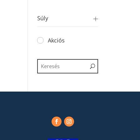
Súly
Akciós