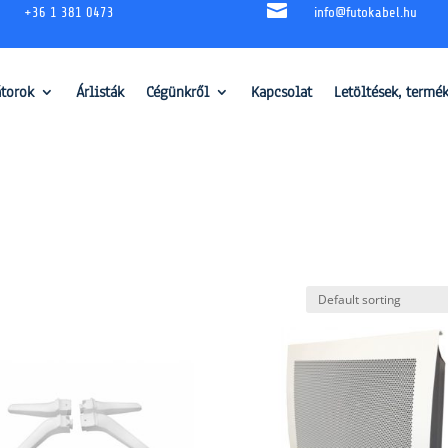

+36 1 381 0473
info@futokabel.hu
átorok
Árlisták
Cégünkről
Kapcsolat
Letöltések, termé