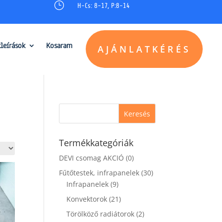
}
H-Cs: 8-17, P:8-14
kleírások
Kosaram
AJÁNLATKÉRÉS
Termékkategóriák
DEVI csomag AKCIÓ
(0)
Fűtőtestek, infrapanelek
(30)
Infrapanelek
(9)
Konvektorok
(21)
Törölköző radiátorok
(2)