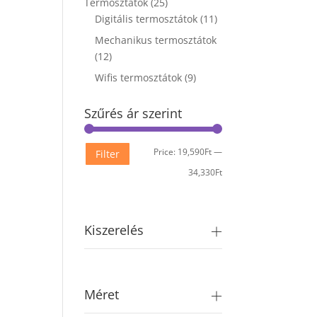
Termosztátok
(25)
Digitális termosztátok
(11)
Mechanikus termosztátok
(12)
Wifis termosztátok
(9)
Szűrés ár szerint
Min
Max
Price:
19,590Ft
—
Filter
price
price
34,330Ft
Kiszerelés
Méret