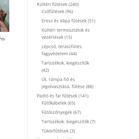
Kültéri fűtések
(240)
Csőfűtések
(96)
Eresz és Vápa fűtések
(51)
Kültéri termosztátok és
vezérlések
(15)
,7m
Lépcső, teraszfűtés,
fagyvédelem
(44)
Tartozékok, kiegészítők
(42)
Út, rámpa hó és
jégolvasztása, fűtése
(88)
Padló és fal fűtések
(141)
Fűtőkábelek
(65)
Fűtőszőnyegek
(67)
Tartozékok, kiegészítők
(7)
Tükörfűtések
(3)