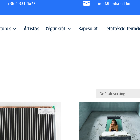

+36 1 381 0473
info@futokabel.hu
átorok
Árlisták
Cégünkről
Kapcsolat
Letöltések, termé