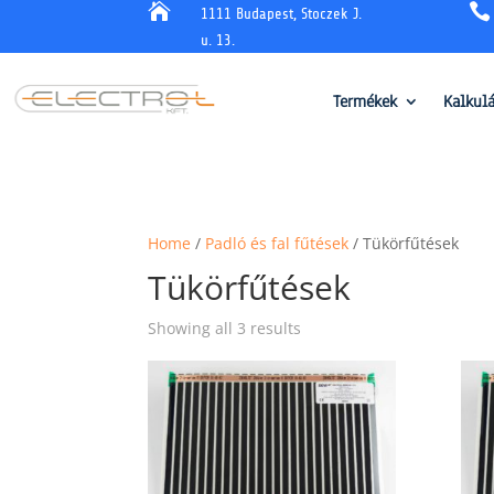


1111 Budapest, Stoczek J.
u. 13.
Termékek
Kalkul
Home
/
Padló és fal fűtések
/ Tükörfűtések
Tükörfűtések
Showing all 3 results