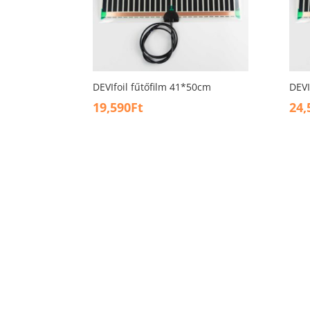
DEVIfoil fűtőfilm 41*50cm
DEVI
19,590
Ft
24,