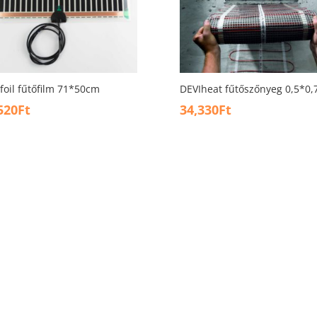
foil fűtőfilm 71*50cm
DEVIheat fűtőszőnyeg 0,5*0
520
Ft
34,330
Ft