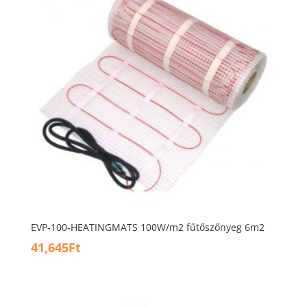
EVP-100-HEATINGMATS 100W/m2 fűtőszőnyeg 6m2
41,645
Ft