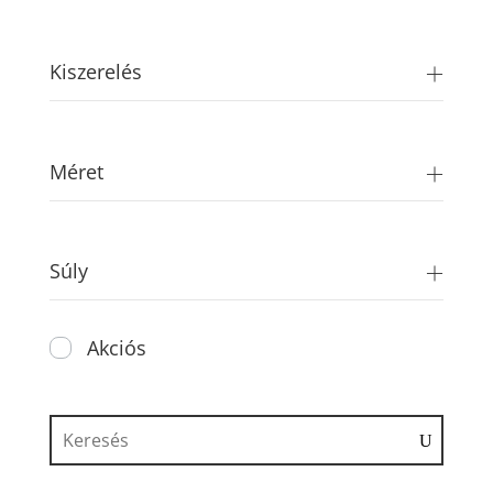
price
price
Kiszerelés
Méret
Súly
Akciós