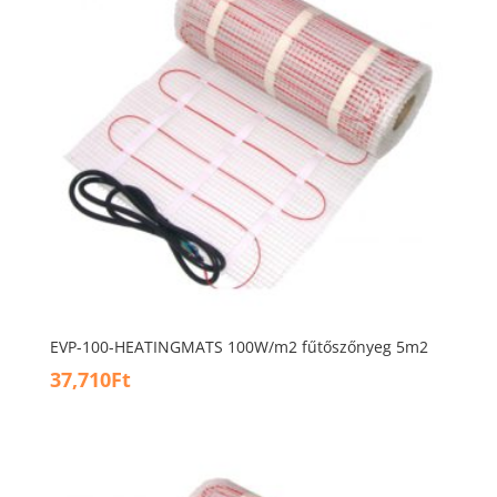
EVP-100-HEATINGMATS 100W/m2 fűtőszőnyeg 5m2
37,710
Ft