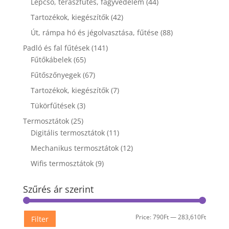
Lépcső, teraszfűtés, fagyvédelem
(44)
Tartozékok, kiegészítők
(42)
Út, rámpa hó és jégolvasztása, fűtése
(88)
Padló és fal fűtések
(141)
Fűtőkábelek
(65)
Fűtőszőnyegek
(67)
Tartozékok, kiegészítők
(7)
Tükörfűtések
(3)
Termosztátok
(25)
Digitális termosztátok
(11)
Mechanikus termosztátok
(12)
Wifis termosztátok
(9)
Szűrés ár szerint
Min
Max
Price:
790Ft
—
283,610Ft
Filter