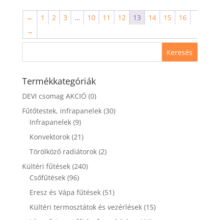
←
1
2
3
…
10
11
12
13
14
15
16
→
Termékkategóriák
DEVI csomag AKCIÓ
(0)
Fűtőtestek, infrapanelek
(30)
Infrapanelek
(9)
Konvektorok
(21)
Törölköző radiátorok
(2)
Kültéri fűtések
(240)
Csőfűtések
(96)
Eresz és Vápa fűtések
(51)
Kültéri termosztátok és vezérlések
(15)