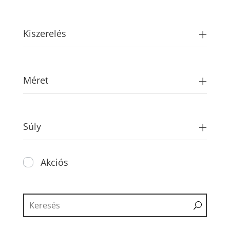
price
price
Kiszerelés
Méret
Súly
Akciós