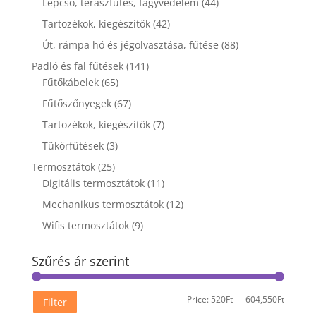
Lépcső, teraszfűtés, fagyvédelem
(44)
Tartozékok, kiegészítők
(42)
Út, rámpa hó és jégolvasztása, fűtése
(88)
Padló és fal fűtések
(141)
Fűtőkábelek
(65)
Fűtőszőnyegek
(67)
Tartozékok, kiegészítők
(7)
Tükörfűtések
(3)
Termosztátok
(25)
Digitális termosztátok
(11)
Mechanikus termosztátok
(12)
Wifis termosztátok
(9)
Szűrés ár szerint
Min
Max
Price:
520Ft
—
604,550Ft
Filter