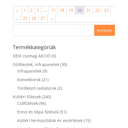
←
1
2
3
…
17
18
19
20
21
22
23
…
25
26
27
→
Termékkategóriák
DEVI csomag AKCIÓ
(0)
Fűtőtestek, infrapanelek
(30)
Infrapanelek
(9)
Konvektorok
(21)
Törölköző radiátorok
(2)
Kültéri fűtések
(240)
Csőfűtések
(96)
Eresz és Vápa fűtések
(51)
Kültéri termosztátok és vezérlések
(15)