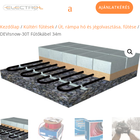
AJÁNLATKÉRÉS
Kezdőlap
/
Kültéri fűtések
/
Út, rámpa hó és jégolvasztása, fűtése
/
DEVIsnow-30T Fűtőkábel 34m