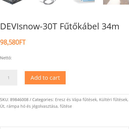
DEVIsnow-30T Fűtőkábel 34m
98,580
FT
Nettó:
DEVIsnow-
Add to cart
30T
Fűtőkábel
34m
quantity
SKU:
89846008
Categories:
Eresz és Vápa fűtések
,
Kültéri fűtések
,
Út, rámpa hó és jégolvasztása, fűtése