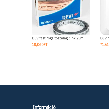
DEVIfast rögzítőszalag cink 25m
DEVI
18,060
FT
71,4
Információ