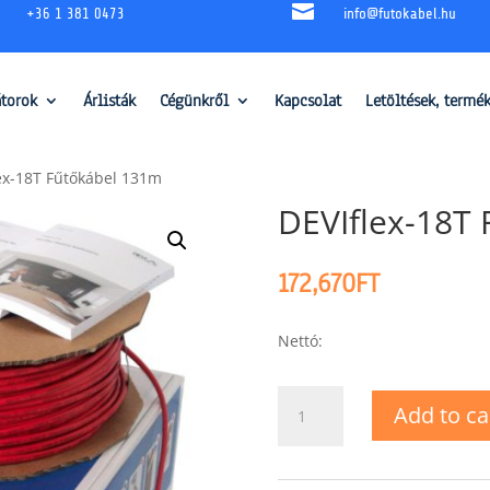

+36 1 381 0473
info@futokabel.hu
átorok
Árlisták
Cégünkről
Kapcsolat
Letöltések, termé
ex-18T Fűtőkábel 131m
DEVIflex-18T
172,670
FT
Nettó:
DEVIflex-
Add to ca
18T
Fűtőkábel
131m