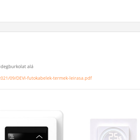
idegburkolat alá
2021/09/DEVI-futokabelek-termek-leirasa.pdf