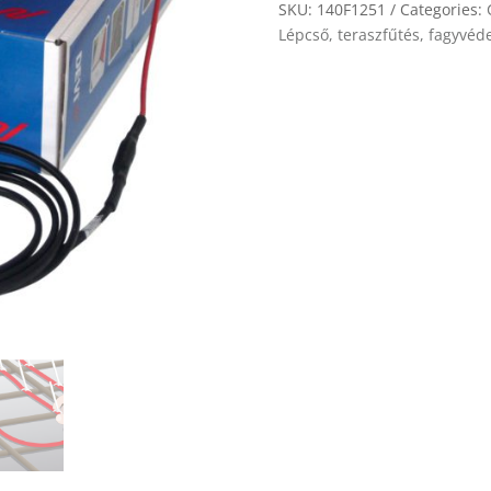
quantity
SKU:
140F1251
Categories:
Lépcső, teraszfűtés, fagyvéd