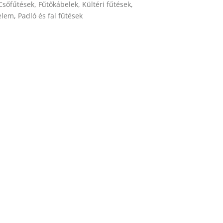
Csőfűtések
,
Fűtőkábelek
,
Kültéri fűtések
,
elem
,
Padló és fal fűtések