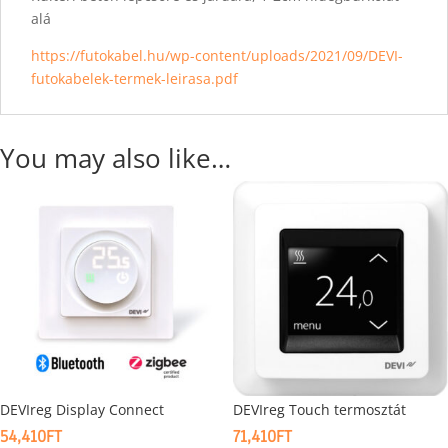
alá
https://futokabel.hu/wp-content/uploads/2021/09/DEVI-
futokabelek-termek-leirasa.pdf
You may also like…
DEVIreg Display Connect
DEVIreg Touch termosztát
54,410
FT
71,410
FT