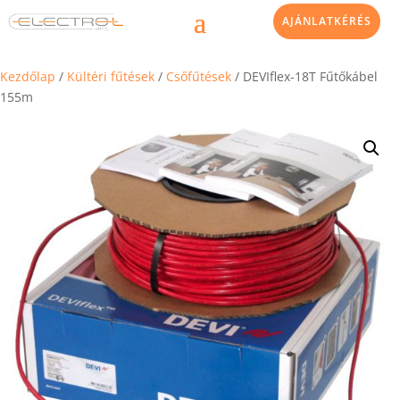
AJÁNLATKÉRÉS
Kezdőlap
/
Kültéri fűtések
/
Csőfűtések
/ DEVIflex-18T Fűtőkábel
155m