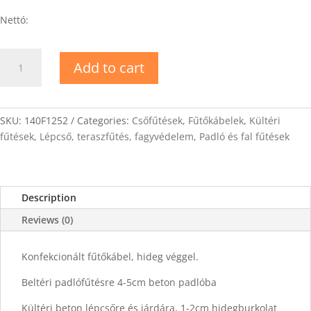
Nettó:
DEVIflex-
Add to cart
18T
Fűtőkábel
155m
quantity
SKU:
140F1252
Categories:
Csőfűtések
,
Fűtőkábelek
,
Kültéri
fűtések
,
Lépcső, teraszfűtés, fagyvédelem
,
Padló és fal fűtések
Description
Reviews (0)
Konfekcionált fűtőkábel, hideg véggel.
Beltéri padlófűtésre 4-5cm beton padlóba
Kültéri beton lépcsőre és járdára, 1-2cm hidegburkolat