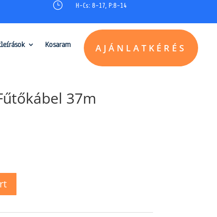
}
H-Cs: 8-17, P:8-14
kleírások
Kosaram
AJÁNLATKÉRÉS
 Fűtőkábel 37m
rt