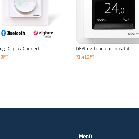
eg Display Connect
DEVIreg Touch termosztát
10
FT
71,410
FT
Menü