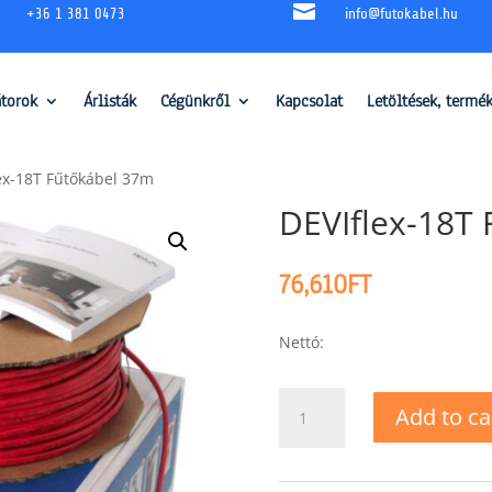

+36 1 381 0473
info@futokabel.hu
átorok
Árlisták
Cégünkről
Kapcsolat
Letöltések, termé
ex-18T Fűtőkábel 37m
DEVIflex-18T
76,610
FT
Nettó:
DEVIflex-
Add to ca
18T
Fűtőkábel
37m