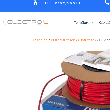


1111 Budapest, Stoczek J.
u. 13.
Termékek
Kalkul
Kezdőlap
/
Kültéri fűtések
/
Csőfűtések
/ DEVIfl