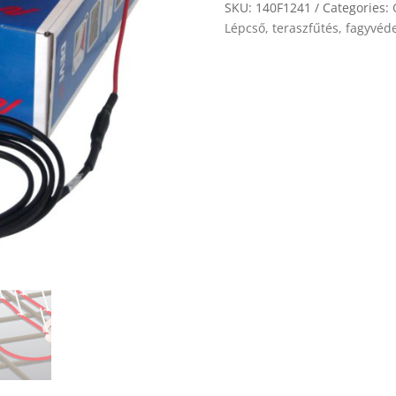
quantity
SKU:
140F1241
Categories:
Lépcső, teraszfűtés, fagyvéd