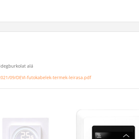
idegburkolat alá
2021/09/DEVI-futokabelek-termek-leirasa.pdf