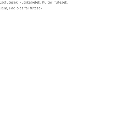
Csőfűtések
,
Fűtőkábelek
,
Kültéri fűtések
,
elem
,
Padló és fal fűtések