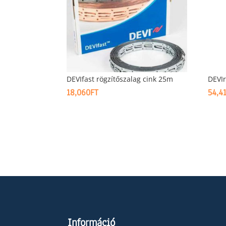
DEVIfast rögzítőszalag cink 25m
DEVIr
18,060
FT
54,4
Információ