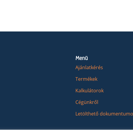
Menü
Ajánlatkérés
Termékek
Kalkulátorok
Cégünkről
Letölthető dokumentumo