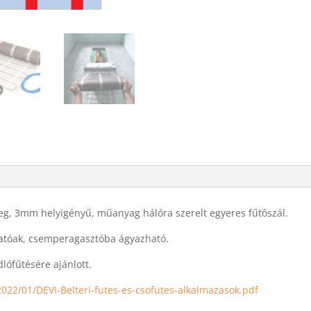
eg, 3mm helyigényű, műanyag hálóra szerelt egyeres fűtőszál.
hatóak, csemperagasztóba ágyazható.
lófűtésére ajánlott.
022/01/DEVI-Belteri-futes-es-csofutes-alkalmazasok.pdf