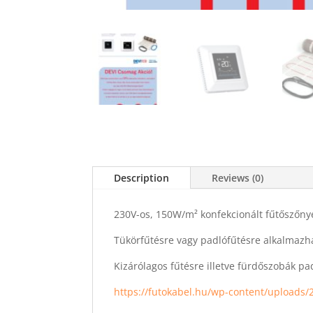
Description
Reviews (0)
230V-os, 150W/m² konfekcionált fűtőszőny
Tükörfűtésre vagy padlófűtésre alkalmaz
Kizárólagos fűtésre illetve fürdőszobák pad
https://futokabel.hu/wp-content/uploads/2