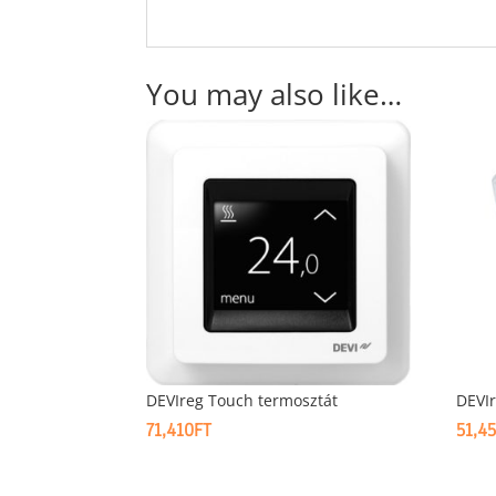
You may also like…
DEVIreg Touch termosztát
DEVIr
71,410
FT
51,4