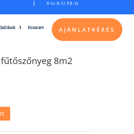
}
H-Cs: 8-17, P:8-14
kleírások
Kosaram
AJÁNLATKÉRÉS
 fűtőszőnyeg 8m2
rt