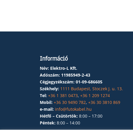
Információ
Név: Elektro-L Kft.
Adószám:
11985949-2-43
Cégjegyzékszám:
01-09-686605
Székhely:
1111 Budapest, Stoczek J. u. 13.
Tel:
+36 1 381 0473
,
+36 1 209 1274
Mobil:
+36 30 9490 782
,
+36 30 3810 869
e-mail:
info@futokabel.hu
Hétfő – Csütörtök:
8:00 – 17:00
Péntek:
8:00 – 14:00