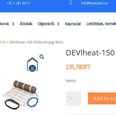

+36 1 381 0473
info@futokabel.hu
átorok
Árlisták
Cégünkről
Kapcsolat
Letöltések, termé
ítők
/ DEVIheat-150 fűtőszőnyeg 8m2
DEVIheat-150
135,780
FT
Nettó:
DEVIheat-
Add to ca
150
fűtőszőnyeg
8m2