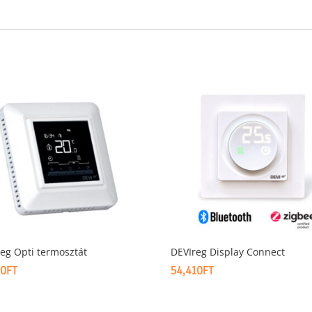
eg Opti termosztát
DEVIreg Display Connect
50
FT
54,410
FT