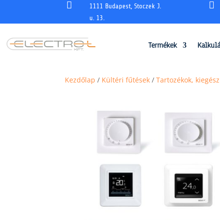


1111 Budapest, Stoczek J.
u. 13.
Termékek
Kalkul
Kezdőlap
/
Kültéri fűtések
/
Tartozékok, kiegész