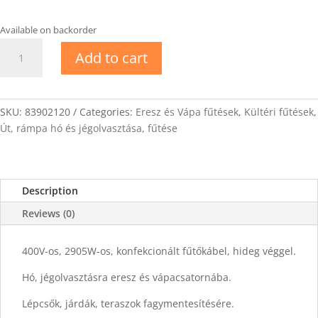
Available on backorder
DEVIsnow-
Add to cart
20T
Fűtőkábel
150m
quantity
SKU:
83902120
Categories:
Eresz és Vápa fűtések
,
Kültéri fűtések
,
Út, rámpa hó és jégolvasztása, fűtése
Description
Reviews (0)
400V-os, 2905W-os, konfekcionált fűtőkábel, hideg véggel.
Hó, jégolvasztásra eresz és vápacsatornába.
Lépcsők, járdák, teraszok fagymentesítésére.