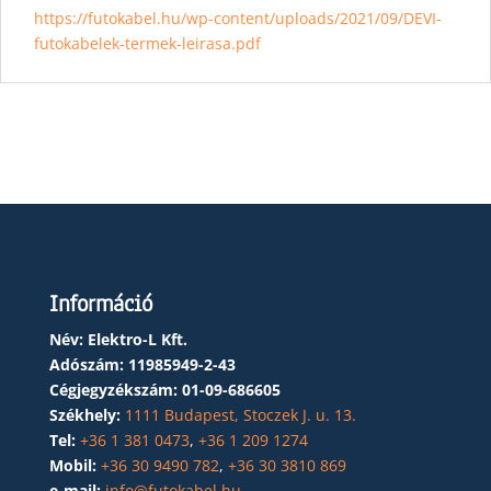
https://futokabel.hu/wp-content/uploads/2021/09/DEVI-
futokabelek-termek-leirasa.pdf
Információ
Név: Elektro-L Kft.
Adószám:
11985949-2-43
Cégjegyzékszám:
01-09-686605
Székhely:
1111 Budapest, Stoczek J. u. 13.
Tel:
+36 1 381 0473
,
+36 1 209 1274
Mobil:
+36 30 9490 782
,
+36 30 3810 869
e-mail:
info@futokabel.hu