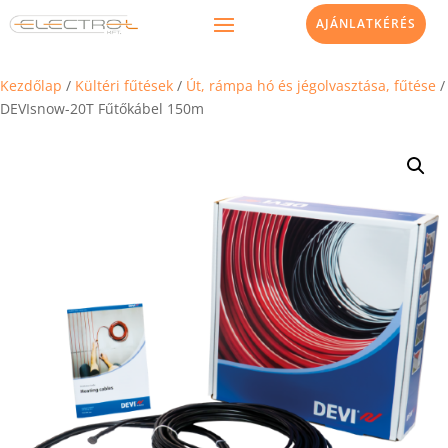
AJÁNLATKÉRÉS
Kezdőlap
/
Kültéri fűtések
/
Út, rámpa hó és jégolvasztása, fűtése
/
DEVIsnow-20T Fűtőkábel 150m