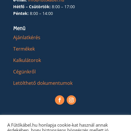
Hétfő – Csütörtök:
8:00 – 17:00
Péntek:
8:00 – 14:00
Menü
Ajánlatkérés
Termékek
Kalkulátorok
Cégünkről
Letölthető dokumentumok
A Fűtőkábel.hu honlapja cookie-kat használ annak
érdekében, hogy biztonságos böngészés mellett jó