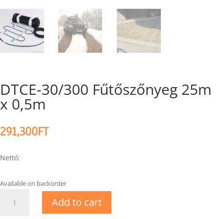
DTCE-30/300 Fűtőszőnyeg 25m
x 0,5m
291,300
FT
Nettó:
Available on backorder
DTCE-
Add to cart
30/300
Fűtőszőnyeg