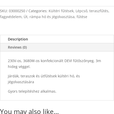
25m
x
SKU:
03000250
Categories:
Kültéri fűtések
,
Lépcső, teraszfűtés,
0,5m
fagyvédelem
,
Út, rámpa hó és jégolvasztása, fűtése
quantity
Description
Reviews (0)
230V-os, 3680W-os konfekcionált DEVI fűtőszőnyeg, 3m
hideg véggel.
Járdák, teraszok és útfűtések kültéri hó, és
jégolvasztására
Gyors telepítéshez alkalmas.
You may also like…