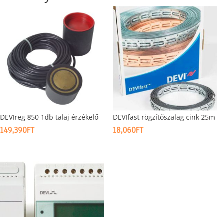
DEVIreg 850 1db talaj érzékelő
DEVIfast rögzítőszalag cink 25m
149,390
FT
18,060
FT