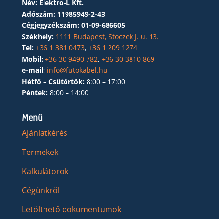
Név: Elektro-L Kft.
Adószám:
11985949-2-43
Cégjegyzékszám:
01-09-686605
Székhely:
1111 Budapest, Stoczek J. u. 13.
Tel:
+36 1 381 0473
,
+36 1 209 1274
Mobil:
+36 30 9490 782
,
+36 30 3810 869
e-mail:
info@futokabel.hu
Hétfő – Csütörtök:
8:00 – 17:00
Péntek:
8:00 – 14:00
Menü
Ajánlatkérés
Termékek
Kalkulátorok
Cégünkről
Letölthető dokumentumok