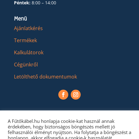
Péntek:
8:00 – 14:00
Menü
Ajánlatkérés
Termékek
Kalkulátorok
Cégünkről
Letölthető dokumentumok
A Fűtőkábel.hu honlapja cookie-kat használ annak
érdekében, hogy biztonságos böngészés mellett jó
felhasználói élményt nyújtson. Ha folytatja a böngészést a
honlapon, akkor elfogadja a cookie-k használatát.