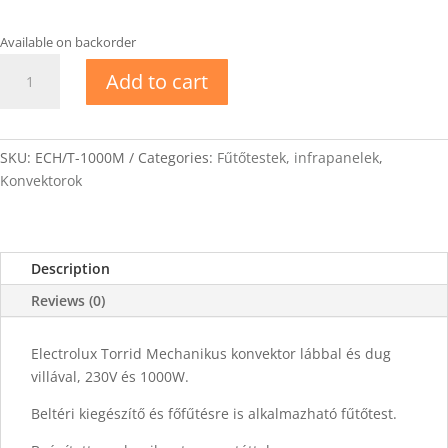
Available on backorder
Electrolux
Add to cart
Torrid
1000W
M
quantity
SKU:
ECH/T-1000M
Categories:
Fűtőtestek, infrapanelek
,
Konvektorok
Description
Reviews (0)
Electrolux Torrid Mechanikus konvektor lábbal és dug
villával, 230V és 1000W.
Beltéri kiegészítő és főfűtésre is alkalmazható fűtőtest.