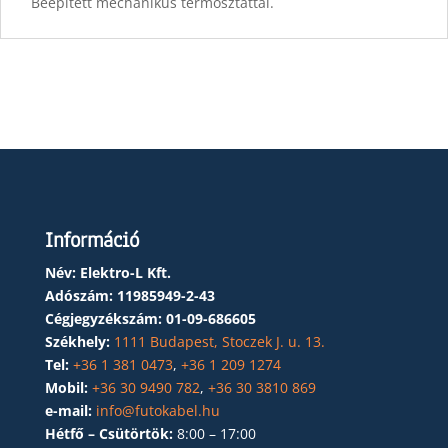
Beépített mechanikus termosztáttal.
Információ
Név: Elektro-L Kft.
Adószám:
11985949-2-43
Cégjegyzékszám:
01-09-686605
Székhely:
1111 Budapest, Stoczek J. u. 13.
Tel:
+36 1 381 0473
,
+36 1 209 1274
Mobil:
+36 30 9490 782
,
+36 30 3810 869
e-mail:
info@futokabel.hu
Hétfő – Csütörtök:
8:00 – 17:00