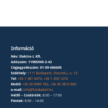
Információ
Név: Elektro-L Kft.
Adószám:
11985949-2-43
Cégjegyzékszám:
01-09-686605
Székhely:
1111 Budapest, Stoczek J. u. 13.
Tel:
+36 1 381 0473
,
+36 1 209 1274
Mobil:
+36 30 9490 782
,
+36 30 3810 869
e-mail:
info@futokabel.hu
Hétfő – Csütörtök:
8:00 – 17:00
Péntek:
8:00 – 14:00