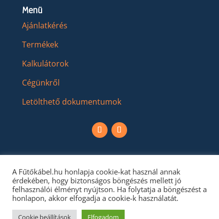
Menü
Ajánlatkérés
Termékek
Kalkulátorok
Cégünkről
Letölthető dokumentumok
A Fűtőkábel.hu honlapja cookie-kat használ annak
érdekében, hogy biztonságos böngészés mellett jó
felhasználói élményt nyújtson. Ha folytatja a böngészést a
honlapon, akkor elfogadja a cookie-k használatát.
Cookie beállítások
Elfogadom