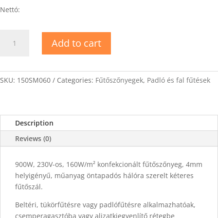
Nettó:
EVP-
Add to cart
150-
HEATINGMATS
150W/m2
fűtőszőnyeg
SKU:
150SM060
Categories:
Fűtőszőnyegek
,
Padló és fal fűtések
6m2
quantity
Description
Reviews (0)
900W, 230V-os, 160W/m² konfekcionált fűtőszőnyeg, 4mm
helyigényű, műanyag öntapadós hálóra szerelt kéteres
fűtőszál.
Beltéri, tükörfűtésre vagy padlófűtésre alkalmazhatóak,
csemperagasztóba vagy aljzatkiegyenlítő rétegbe