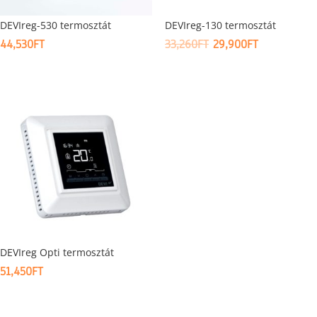
DEVIreg-530 termosztát
DEVIreg-130 termosztát
ORIGINAL
CURRENT
44,530
FT
33,260
FT
29,900
FT
PRICE
PRICE
WAS:
IS:
33,260FT.
29,900FT.
DEVIreg Opti termosztát
51,450
FT