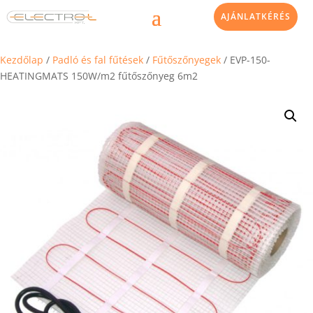
AJÁNLATKÉRÉS
Kezdőlap
/
Padló és fal fűtések
/
Fűtőszőnyegek
/ EVP-150-
HEATINGMATS 150W/m2 fűtőszőnyeg 6m2