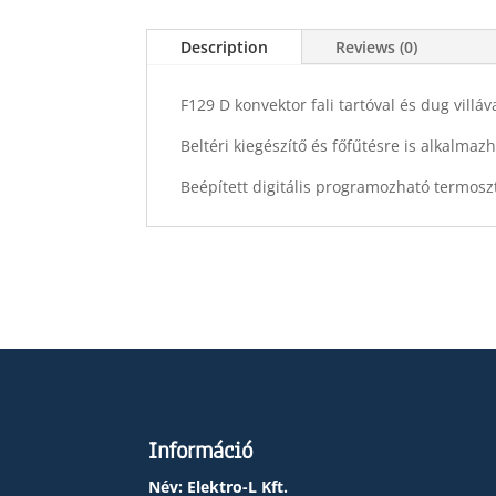
Description
Reviews (0)
F129 D konvektor fali tartóval és dug villá
Beltéri kiegészítő és főfűtésre is alkalmazh
Beépített digitális programozható termoszt
Információ
Név: Elektro-L Kft.