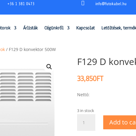

+36 1 381 0473
info@futokabel.hu
átorok
Árlisták
Cégünkről
Kapcsolat
Letöltések, termé
rok
/ F129 D konvektor 500W
F129 D konve
33,850
FT
Nettó:
3 in stock
F129
Add to ca
D
konvektor