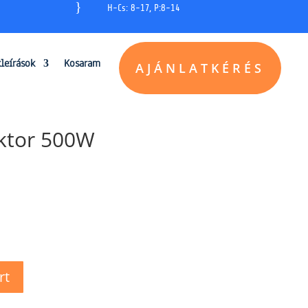
}
H-Cs: 8-17, P:8-14
kleírások
Kosaram
AJÁNLATKÉRÉS
ktor 500W
rt