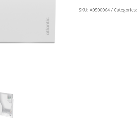
500W
quantity
SKU:
A0500064
Categories: