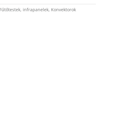
Fűtőtestek, infrapanelek
,
Konvektorok