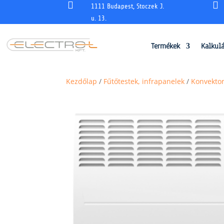


1111 Budapest, Stoczek J.
u. 13.
Termékek
Kalkul
Kezdőlap
/
Fűtőtestek, infrapanelek
/
Konvekto