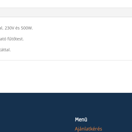
val, 230V és 500W.
ató fűtőtest.
áttal.
Menü
Ajánlatkérés