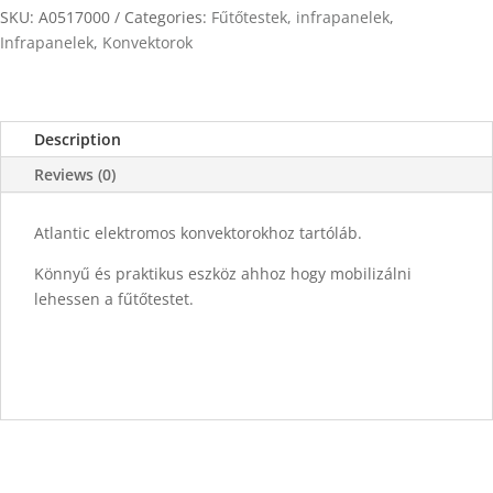
quantity
SKU:
A0517000
Categories:
Fűtőtestek, infrapanelek
,
Infrapanelek
,
Konvektorok
Description
Reviews (0)
Atlantic elektromos konvektorokhoz tartóláb.
Könnyű és praktikus eszköz ahhoz hogy mobilizálni
lehessen a fűtőtestet.