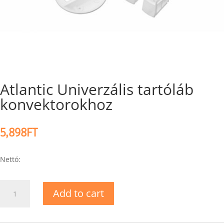
Atlantic Univerzális tartóláb
konvektorokhoz
5,898
FT
Nettó:
Atlantic
Add to cart
Univerzális
tartóláb
konvektorokhoz