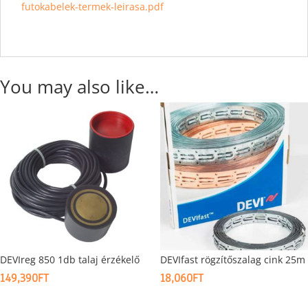
futokabelek-termek-leirasa.pdf
You may also like…
DEVIreg 850 1db talaj érzékelő
DEVIfast rögzítőszalag cink 25m
149,390
FT
18,060
FT