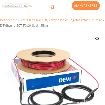
AJÁNLATKÉRÉS
Kezdőlap
/
Kültéri fűtések
/
Út, rámpa hó és jégolvasztása, fűtése
/
DEVIbasic-20T Fűtőkábel 158m