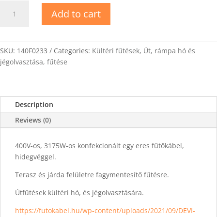
DEVIbasic-
Add to cart
20T
Fűtőkábel
158m
quantity
SKU:
140F0233
Categories:
Kültéri fűtések
,
Út, rámpa hó és
jégolvasztása, fűtése
Description
Reviews (0)
400V-os, 3175W-os konfekcionált egy eres fűtőkábel,
hidegvéggel.
Terasz és járda felületre fagymentesítő fűtésre.
Útfűtések kültéri hó, és jégolvasztására.
https://futokabel.hu/wp-content/uploads/2021/09/DEVI-