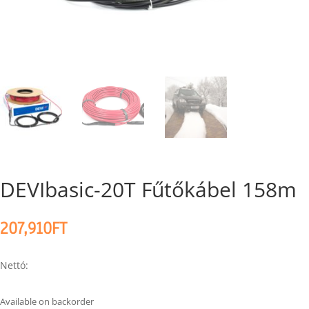
DEVIbasic-20T Fűtőkábel 158m
207,910
FT
Nettó:
Available on backorder