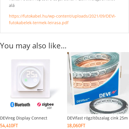
alá
https://futokabel.hu/wp-content/uploads/2021/09/DEVI-
futokabelek-termek-leirasa.pdf
You may also like…
DEVIreg Display Connect
DEVIfast rögzítőszalag cink 25m
54,410
FT
18,060
FT