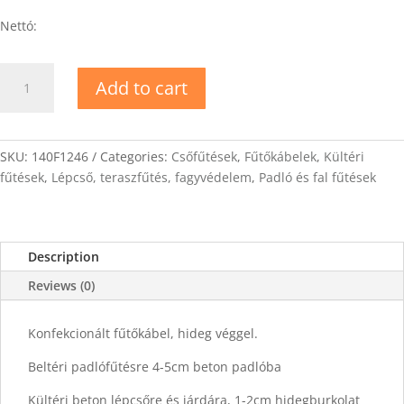
Nettó:
DEVIflex-
Add to cart
18T
Fűtőkábel
74m
quantity
SKU:
140F1246
Categories:
Csőfűtések
,
Fűtőkábelek
,
Kültéri
fűtések
,
Lépcső, teraszfűtés, fagyvédelem
,
Padló és fal fűtések
Description
Reviews (0)
Konfekcionált fűtőkábel, hideg véggel.
Beltéri padlófűtésre 4-5cm beton padlóba
Kültéri beton lépcsőre és járdára, 1-2cm hidegburkolat