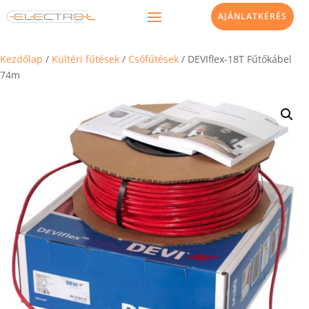
AJÁNLATKÉRÉS
Kezdőlap
/
Kültéri fűtések
/
Csőfűtések
/ DEVIflex-18T Fűtőkábel
74m