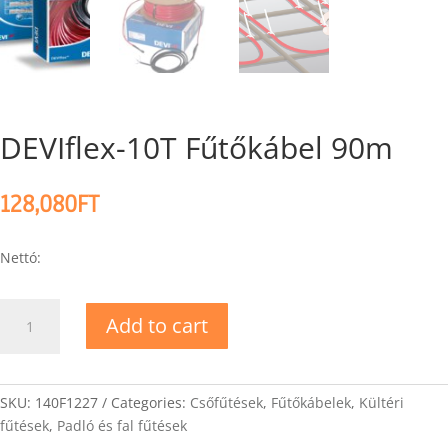
DEVIflex-10T Fűtőkábel 90m
128,080
FT
Nettó:
DEVIflex-
Add to cart
10T
Fűtőkábel
90m
quantity
SKU:
140F1227
Categories:
Csőfűtések
,
Fűtőkábelek
,
Kültéri
fűtések
,
Padló és fal fűtések