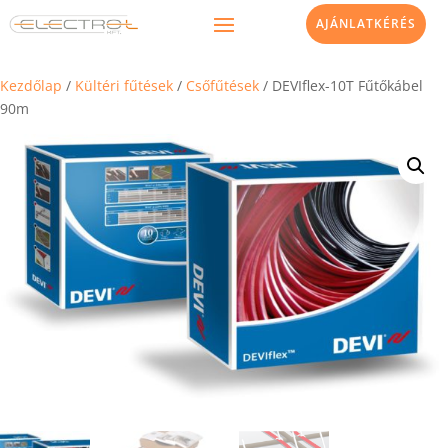
AJÁNLATKÉRÉS
Kezdőlap
/
Kültéri fűtések
/
Csőfűtések
/ DEVIflex-10T Fűtőkábel
90m