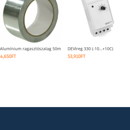
Alumínium ragasztószalag 50m
DEVIreg 330 (-10…+10C)
4,650
FT
53,910
FT