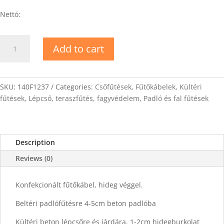
Nettó:
DEVIflex-
Add to cart
18T
Fűtőkábel
15m
quantity
SKU:
140F1237
Categories:
Csőfűtések
,
Fűtőkábelek
,
Kültéri
fűtések
,
Lépcső, teraszfűtés, fagyvédelem
,
Padló és fal fűtések
Description
Reviews (0)
Konfekcionált fűtőkábel, hideg véggel.
Beltéri padlófűtésre 4-5cm beton padlóba
Kültéri beton lépcsőre és járdára, 1-2cm hidegburkolat