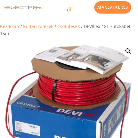
AJÁNLATKÉRÉS
Kezdőlap
/
Kültéri fűtések
/
Csőfűtések
/ DEVIflex-18T Fűtőkábel
15m