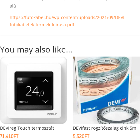
alá
https://futokabel.hu/wp-content/uploads/2021/09/DEVI-
futokabelek-termek-leirasa.pdf
You may also like…
DEVIreg Touch termosztát
DEVIfast rögzítőszalag cink 5m
71,410
FT
5,520
FT