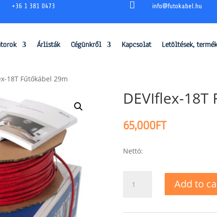

+36 1 381 0473
info@futokabel.hu
átorok
Árlisták
Cégünkről
Kapcsolat
Letöltések, termé
ex-18T Fűtőkábel 29m
DEVIflex-18T
65,000
FT
Nettó:
DEVIflex-
Add to ca
18T
Fűtőkábel
29m