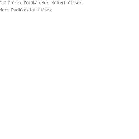
Csőfűtések
,
Fűtőkábelek
,
Kültéri fűtések
,
elem
,
Padló és fal fűtések