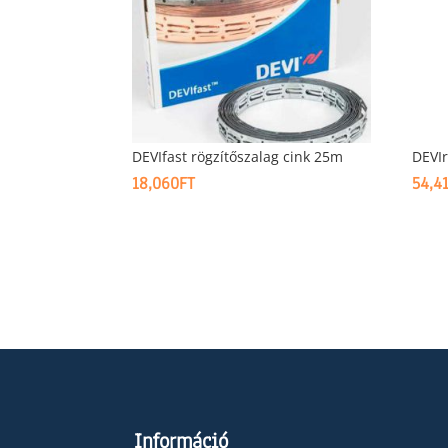
DEVIfast rögzítőszalag cink 25m
DEVIr
18,060
FT
54,4
Információ