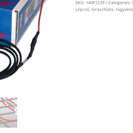
quantity
SKU:
140F1239
Categories:
Lépcső, teraszfűtés, fagyvéd