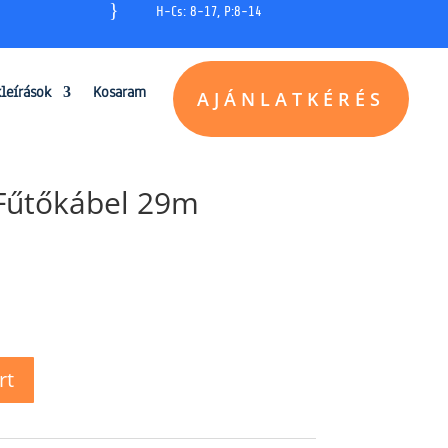
}
H-Cs: 8-17, P:8-14
kleírások
Kosaram
AJÁNLATKÉRÉS
 Fűtőkábel 29m
rt