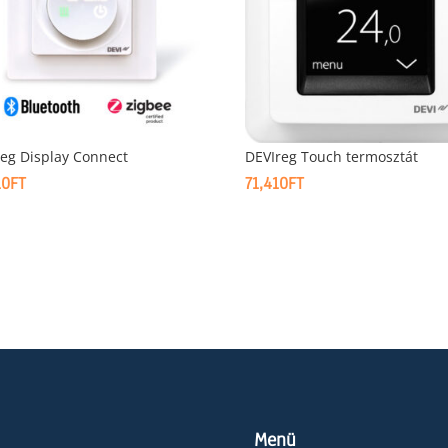
eg Display Connect
DEVIreg Touch termosztát
10
FT
71,410
FT
Menü