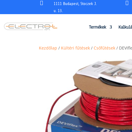


1111 Budapest, Stoczek J.
u. 13.
Termékek
Kalkul
Kezdőlap
/
Kültéri fűtések
/
Csőfűtések
/ DEVIfl