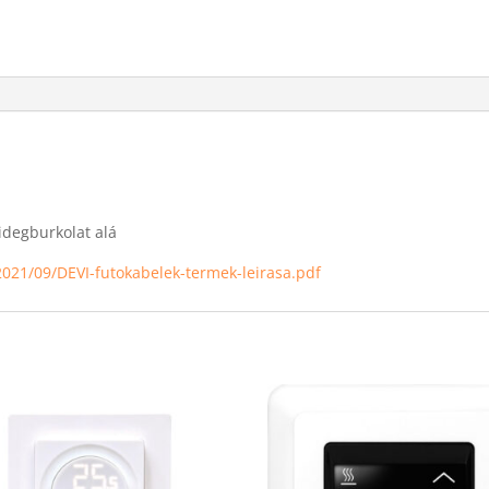
idegburkolat alá
2021/09/DEVI-futokabelek-termek-leirasa.pdf