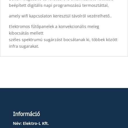
beépített digitális napi programozású termosztáttal,
amely wifi kapcsolaton keresztül távolról vezérelhető..
Elektromos fűtőpanelek a konvekcionális meleg
kibocsátás mellett
széles spektrumú sugárzást bocsátanak ki, többek között
infra sugarakat.
Információ
Név: Elektro-L Kft.