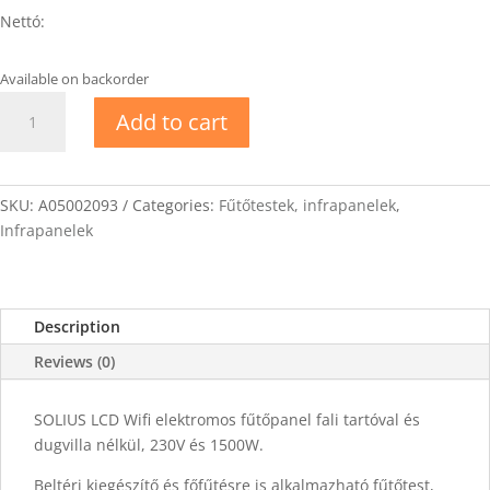
Nettó:
Available on backorder
SOLIUS
Add to cart
LCD
Wifi
elektromos
fűtőpanel
SKU:
A05002093
Categories:
Fűtőtestek, infrapanelek
,
1500W
Infrapanelek
quantity
Description
Reviews (0)
SOLIUS LCD Wifi elektromos fűtőpanel fali tartóval és
dugvilla nélkül, 230V és 1500W.
Beltéri kiegészítő és főfűtésre is alkalmazható fűtőtest,