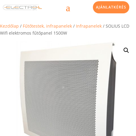
AJÁNLATKÉRÉS
Kezdőlap
/
Fűtőtestek, infrapanelek
/
Infrapanelek
/ SOLIUS LCD
Wifi elektromos fűtőpanel 1500W