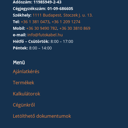
Adószám:
11985949-2-43
Cégjegyzékszám:
01-09-686605
Székhely:
1111 Budapest, Stoczek J. u. 13.
Tel:
+36 1 381 0473
,
+36 1 209 1274
Mobil:
+36 30 9490 782
,
+36 30 3810 869
e-mail:
info@futokabel.hu
Hétfő – Csütörtök:
8:00 – 17:00
Péntek:
8:00 – 14:00
Menü
Ajánlatkérés
Termékek
Kalkulátorok
Cégünkről
Letölthető dokumentumok