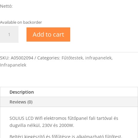
Nettó:
Available on backorder
SOLIUS
Add to cart
LCD
Wifi
elektromos
fűtőpanel
SKU:
A05002094
Categories:
Fűtőtestek, infrapanelek
,
2000W
Infrapanelek
quantity
Description
Reviews (0)
SOLIUS LCD Wifi elektromos fűtőpanel fali tartóval és
dugvilla nélkül, 230V és 2000W.
Beltéri kiegészítő és főfűtésre is alkalmazható fűtőtest,