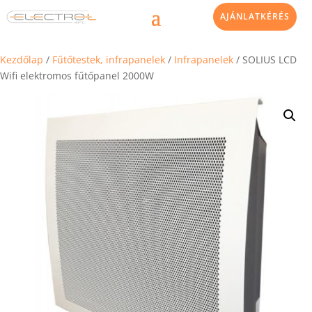
AJÁNLATKÉRÉS
Kezdőlap
/
Fűtőtestek, infrapanelek
/
Infrapanelek
/ SOLIUS LCD
Wifi elektromos fűtőpanel 2000W