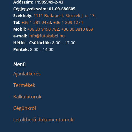
Adószám:
11985949-2-43
Cégjegyzékszám:
01-09-686605
Székhely:
1111 Budapest, Stoczek J. u. 13.
Tel:
+36 1 381 0473
,
+36 1 209 1274
Mobil:
+36 30 9490 782
,
+36 30 3810 869
e-mail:
info@futokabel.hu
Hétfő – Csütörtök:
8:00 – 17:00
Péntek:
8:00 – 14:00
Menü
Ajánlatkérés
Termékek
Kalkulátorok
Cégünkről
Letölthető dokumentumok