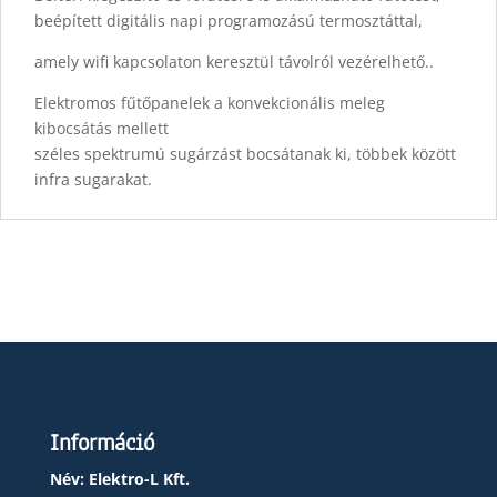
beépített digitális napi programozású termosztáttal,
amely wifi kapcsolaton keresztül távolról vezérelhető..
Elektromos fűtőpanelek a konvekcionális meleg
kibocsátás mellett
széles spektrumú sugárzást bocsátanak ki, többek között
infra sugarakat.
Információ
Név: Elektro-L Kft.