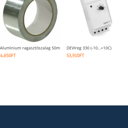
Alumínium ragasztószalag 50m
DEVIreg 330 (-10…+10C)
4,650
FT
53,910
FT