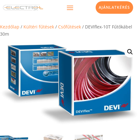
AJÁNLATKÉRÉS
Kezdőlap
/
Kültéri fűtések
/
Csőfűtések
/ DEVIflex-10T Fűtőkábel
30m