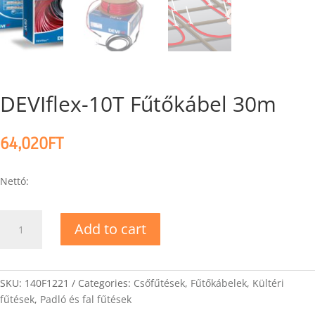
DEVIflex-10T Fűtőkábel 30m
64,020
FT
Nettó:
DEVIflex-
Add to cart
10T
Fűtőkábel
30m
quantity
SKU:
140F1221
Categories:
Csőfűtések
,
Fűtőkábelek
,
Kültéri
fűtések
,
Padló és fal fűtések