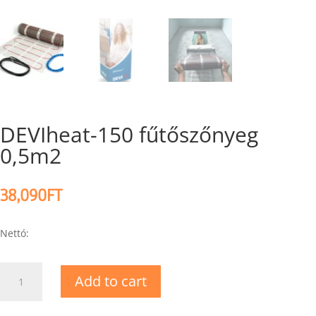
DEVIheat-150 fűtőszőnyeg
0,5m2
38,090
FT
Nettó:
DEVIheat-
Add to cart
150
fűtőszőnyeg