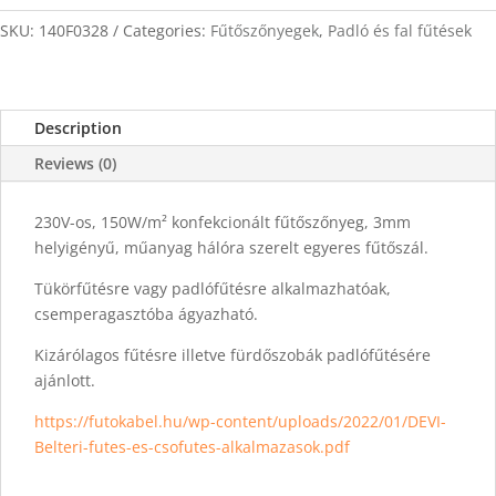
0,5m2
quantity
SKU:
140F0328
Categories:
Fűtőszőnyegek
,
Padló és fal fűtések
Description
Reviews (0)
230V-os, 150W/m² konfekcionált fűtőszőnyeg, 3mm
helyigényű, műanyag hálóra szerelt egyeres fűtőszál.
Tükörfűtésre vagy padlófűtésre alkalmazhatóak,
csemperagasztóba ágyazható.
Kizárólagos fűtésre illetve fürdőszobák padlófűtésére
ajánlott.
https://futokabel.hu/wp-content/uploads/2022/01/DEVI-
Belteri-futes-es-csofutes-alkalmazasok.pdf