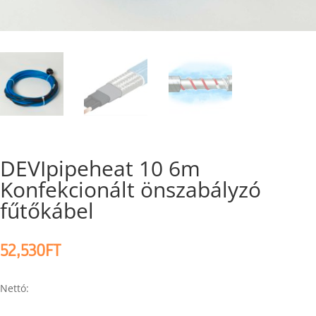
DEVIpipeheat 10 6m
Konfekcionált önszabályzó
fűtőkábel
52,530
FT
Nettó: