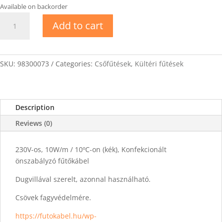
Available on backorder
DEVIpipeheat
Add to cart
10
6m
Konfekcionált
önszabályzó
SKU:
98300073
Categories:
Csőfűtések
,
Kültéri fűtések
fűtőkábel
quantity
Description
Reviews (0)
230V-os, 10W/m / 10ºC-on (kék), Konfekcionált
önszabályzó fűtőkábel
Dugvillával szerelt, azonnal használható.
Csövek fagyvédelmére.
https://futokabel.hu/wp-