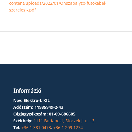
content/uploads/2022/01/Onszabalyzo-futokabel-
szerelesi-.pdf
Információ
Név: Elektro-L Kft.
Adószám:
11985949-2-43
Cégjegyzékszám:
01-09-686605
Székhely:
1111 Budapest, Stoczek J. u. 13.
Tel:
+36 1 381 0473
,
+36 1 209 1274