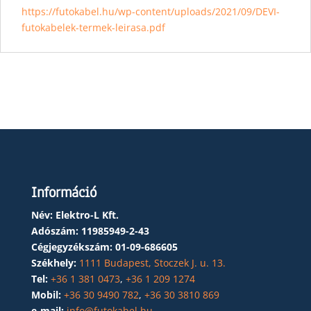
https://futokabel.hu/wp-content/uploads/2021/09/DEVI-
futokabelek-termek-leirasa.pdf
Információ
Név: Elektro-L Kft.
Adószám:
11985949-2-43
Cégjegyzékszám:
01-09-686605
Székhely:
1111 Budapest, Stoczek J. u. 13.
Tel:
+36 1 381 0473
,
+36 1 209 1274
Mobil:
+36 30 9490 782
,
+36 30 3810 869
e-mail:
info@futokabel.hu