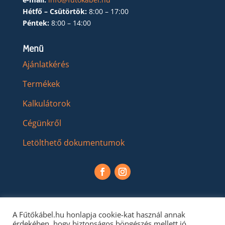
Hétfő – Csütörtök:
8:00 – 17:00
Péntek:
8:00 – 14:00
Menü
Ajánlatkérés
Termékek
Kalkulátorok
Cégünkről
Letölthető dokumentumok
A Fűtőkábel.hu honlapja cookie-kat használ annak
érdekében, hogy biztonságos böngészés mellett jó