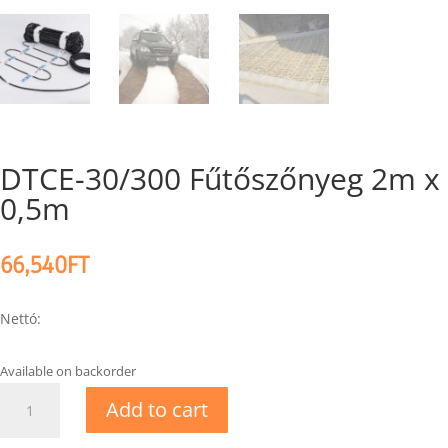
DTCE-30/300 Fűtőszőnyeg 2m x
0,5m
66,540
FT
Nettó:
Available on backorder
DTCE-
Add to cart
30/300
Fűtőszőnyeg