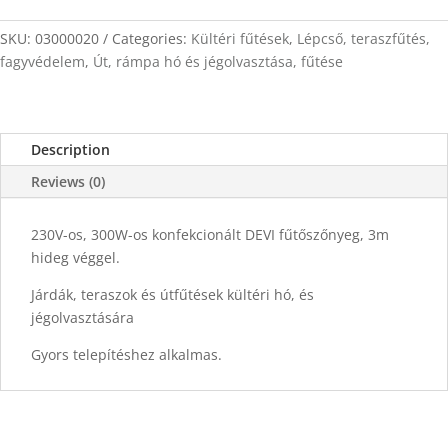
2m
x
SKU:
03000020
Categories:
Kültéri fűtések
,
Lépcső, teraszfűtés,
0,5m
fagyvédelem
,
Út, rámpa hó és jégolvasztása, fűtése
quantity
Description
Reviews (0)
230V-os, 300W-os konfekcionált DEVI fűtőszőnyeg, 3m
hideg véggel.
Járdák, teraszok és útfűtések kültéri hó, és
jégolvasztására
Gyors telepítéshez alkalmas.