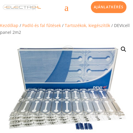
AJÁNLATKÉRÉS
Kezdőlap
/
Padló és fal fűtések
/
Tartozékok, kiegészítők
/ DEVIcell
panel 2m2