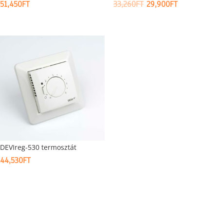
ORIGINAL
CURRENT
51,450
FT
33,260
FT
29,900
FT
PRICE
PRICE
WAS:
IS:
33,260FT.
29,900FT.
DEVIreg-530 termosztát
44,530
FT