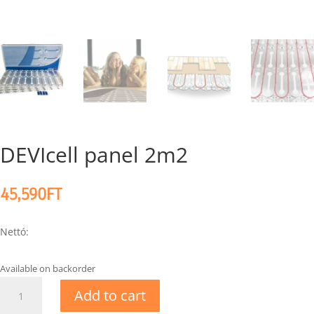
DEVIcell panel 2m2
45,590
FT
Nettó:
Available on backorder
DEVIcell
Add to cart
panel