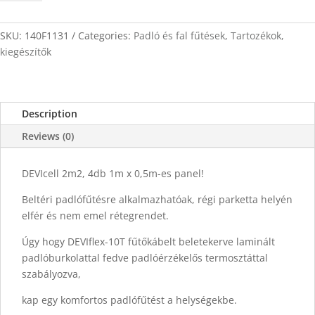
2m2
quantity
SKU:
140F1131
Categories:
Padló és fal fűtések
,
Tartozékok,
kiegészítők
Description
Reviews (0)
DEVIcell 2m2, 4db 1m x 0,5m-es panel!
Beltéri padlófűtésre alkalmazhatóak, régi parketta helyén
elfér és nem emel rétegrendet.
Úgy hogy DEVIflex-10T fűtőkábelt beletekerve laminált
padlóburkolattal fedve padlóérzékelős termosztáttal
szabályozva,
kap egy komfortos padlófűtést a helységekbe.